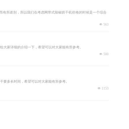
同而有所差别，所以我们在考虑网带式辣椒烘干机价格的时候是一个综合
넶
563
给大家详细的介绍一下，希望可以对大家能有所参考。
넶
500
干要多长时间，希望可以对大家能有所参考。
넶
1153