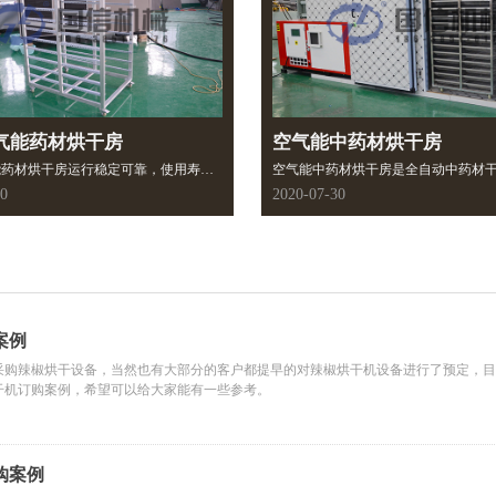
气能药材烘干房
空气能中药材烘干房
能药材烘干房运行稳定可靠，使用寿命
空气能中药材烘干房是全自动中药材
据客户的烘干量任意匹配相应的热泵机
备，采用封闭结构设计，在烘干过程
30
2020-07-30
求个性化定制。可设定适宜的操作条
空气污染以及噪音污染。主要结构有
热风循环方式、干燥状态灵活调节温
循环系统、动力控制系统等。用户可
、网带运行速度等操作条件。
操作条件，根据热风循环方式、干燥
节温度、风量、网带运行速度等操作
案例
采购辣椒烘干设备，当然也有大部分的客户都提早的对辣椒烘干机设备进行了预定，目
干机订购案例，希望可以给大家能有一些参考。
购案例