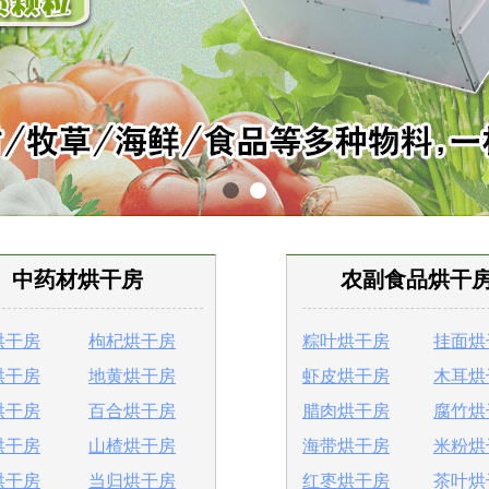
中药材烘干房
农副食品烘干
烘干房
枸杞烘干房
粽叶烘干房
挂面烘
烘干房
地黄烘干房
虾皮烘干房
木耳烘
烘干房
百合烘干房
腊肉烘干房
腐竹烘
烘干房
山楂烘干房
海带烘干房
米粉烘
烘干房
当归烘干房
红枣烘干房
茶叶烘