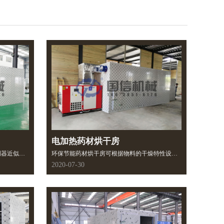
电加热药材烘干房
调器近似，
环保节能药材烘干房可根据物料的干燥特性设计
口处与蒸发
成不同的热风循环干燥形式，是热风循环烘箱的
2020-07-30
表面温度低
延伸和改进，具备满足大生产、多元化、集中控
部分水蒸气
制、连续生产的能力。具有稳定、节能、易于管
出。
理的优势。设备结构紧凑，占地面积小，操作简
单，维护方便、运行稳定，适用于大规模生产干
燥速率较低的难干燥物料，适合各种物料的烘干
加工操作。