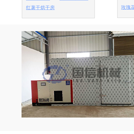
玫瑰
红薯干烘干房