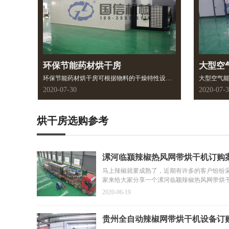
环保节能药材烘干房
大型空
环保节能药材烘干房可根据物料的干燥特性设计
大型空气
成不同的热风循环干燥形式，是热风循环烘箱的
长。可根
2020-07-30
2020-07-
延伸和改进，具备满足大生产、多元化、集中控
组，按需
制、连续生产的能力。具有稳定、节能、易于管
件，根据
理的优势。设备结构紧凑，占地面积小，操作简
度、风量
烘干房
选购参考
单，维护方便、运行稳定，适用于大规模生产干
燥速率较低的难干燥物料，适合各种物料的烘干
加工操作。
漯河临颍辣椒热风网带烘干机订购
马上辣椒就要成熟了，近期有许多的客户纷纷
家来给大家分享一个漯河临颖辣椒热风网带烘
2020-06-19
贵州全自动辣椒网带烘干机设备订