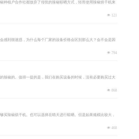
椒种植户合作社都放弃了传统的辣椒晾晒方式，转而使用辣椒烘干机来
넶
121
会感到很迷惑，为什么每个厂家的设备价格会区别那么大？会不会是因
넶
794
的辣椒的。值得一提的是，我们在购买设备的时候，没有必要购买过大
넶
868
够买辣椒烘干机。也可以选择在晴天进行晾晒。但是如果规模比较大，
넶
468