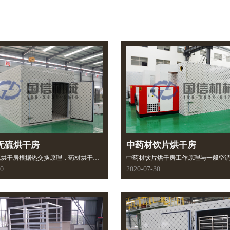
无硫烘干房
中药材饮片烘干房
硫烘干房根据热交换原理，药材烘干机
中药材饮片烘干房工作原理与一般空
加热管发出的热量，使烘干柜内的物料
当湿空气在风机吸引下，从去湿机进
30
2020-07-30
断循环的情况下被加热，并通过抽风机
器表面接触进行热交换，由于蒸发器
产生的热循环过程逐渐烘干。大小均可
于进来的湿空气露温度，空气中的一
根据不同的客户加工需求来进行定制加
就凝结在蒸发器表面，落入接水盘排