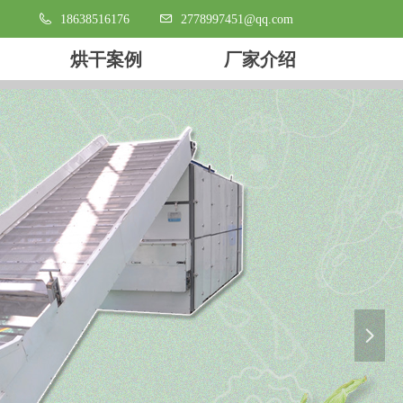
18638516176
2778997451@qq.com
烘干案例
厂家介绍
烘干案例
厂家介绍
넲