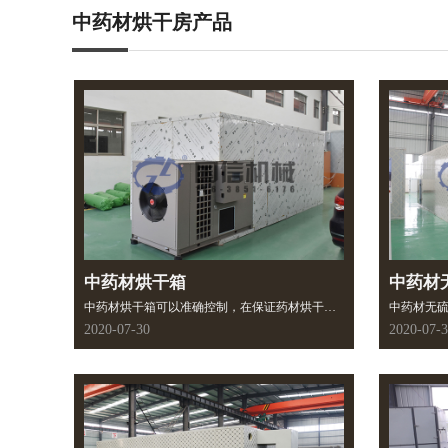
中药材烘干房
产品
中药材烘干箱
中药材
中药材烘干箱可以准确控制，在保证药材烘干品
中药材无
质的同时，也可降低运行成本。封闭式、半封闭
利用电源
2020-07-30
2020-07-
式烘干方式，避免尘烟、气味污染，烘干产品色
在热风不
泽好，品质高。适用范围广，在现有的物料烘干
不断抽吸
可行工艺下，通过改动参数和设置，可以烘干更
定制，可
多适用物料。
工使用。