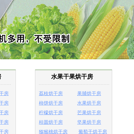
房
水果干果烘干房
干房
荔枝烘干房
果脯烘干房
干房
柿饼烘干房
水果烘干房
干房
柠檬烘干房
芒果烘干房
干房
桂圆烘干房
坚果烘干房
干房
猕猴桃烘干房
葡萄干烘干房