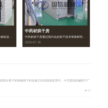
中药材烘干房
干燥机设
中药材烘干房通过现代化的烘干技术将新鲜药材
中不会产生
进行烘干处理，从而很大地延长它们的保鲜期，
2020-07-30
烘干箱、热
同时也能随时随地满足人们享受快速消费品的需
设定适宜的
求。这类烘干设备并不是只能烘干一种物料，而
状态灵活调
是可以烘干很多种果蔬以及食品，只需要改变烘
条件。
干工艺即可进行烘干。
前部分客户的辣椒烘干机设备已经在陆续发货中。今天国信机械烘干厂
넶
97