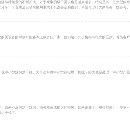
地辣椒种植量的不断扩大。对于辣椒的烘干需求也是越来越多。特别是有一些大型的辣
家分享一个贵州全自动辣椒网带烘干机设备定购案例，希望可以给大家能有一些参考。
您购买设备的时候可能咨询过很多的厂家，他们给出的价格都有很大的区别。可能客户
一说中小型辣椒烘干机。为什么叫做中小型辣椒烘干机呢？因为他是处理，中小型产量
季，如果不及时烘干辣椒，很可能造成很大的损失。如果是属于小规模的生产，即使不
椒烘干机了。