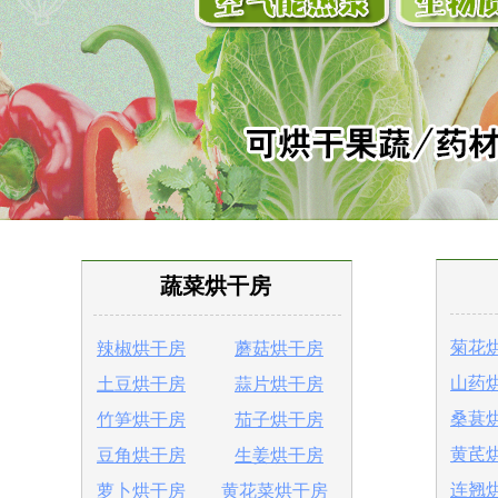
蔬菜烘干房
菊花
辣椒烘干房
蘑菇烘干房
山药
土豆烘干房
蒜片烘干房
桑葚
竹笋烘干房
茄子烘干房
黄芪
豆角烘干房
生姜烘干房
连翘
萝卜烘干房
黄花菜烘干房