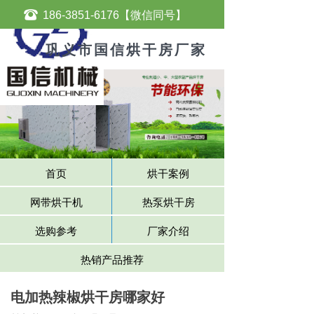
뀰
186-3851-6176【微信同号】
巩义市国信烘干房厂家
首页
烘干案例
网带烘干机
热泵烘干房
选购参考
厂家介绍
热销产品推荐
电加热辣椒烘干房哪家好