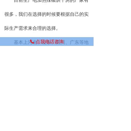
目前生产电加热辣椒烘干房的厂家有
很多，我们在选择的时候要根据自己的实
际生产需求来合理的选择。
点我电话咨询
끅
基本上河南、山东、四川、广东等地
都有很多的生产厂家，我们选择的时候可
以从网上查询相关厂家信息，或者到厂家
进行实地考察参观。
我们在选择烘干设备的时候，要先保
证烘干效果和烘干产量。烘干产量方面，
我们要根据自己的实际烘干产量来选择合