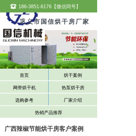
뀰
186-3851-6176【微信同号】
巩义市国信烘干房厂家
首页
烘干案例
网带烘干机
热泵烘干房
选购参考
厂家介绍
热销产品推荐
广西辣椒节能烘干房客户案例